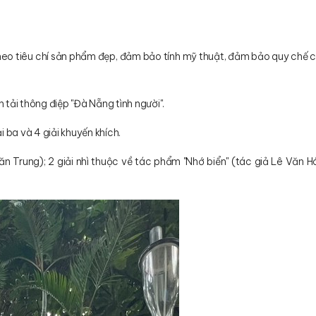
eo tiêu chí sản phẩm đẹp, đảm bảo tính mỹ thuật, đảm bảo quy chế c
 tải thông điệp "Đà Nẵng tình người".
iải ba và 4 giải khuyến khích.
n Trung); 2 giải nhì thuộc về tác phẩm "Nhớ biển" (tác giả Lê Văn H