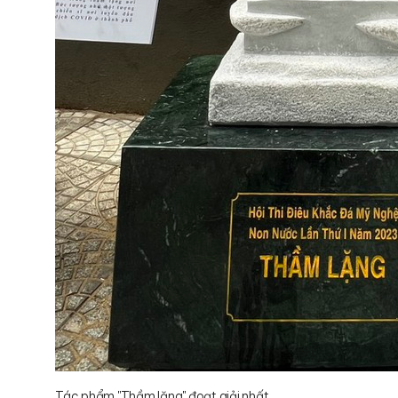
Tác phẩm "Thầm lặng" đoạt giải nhất