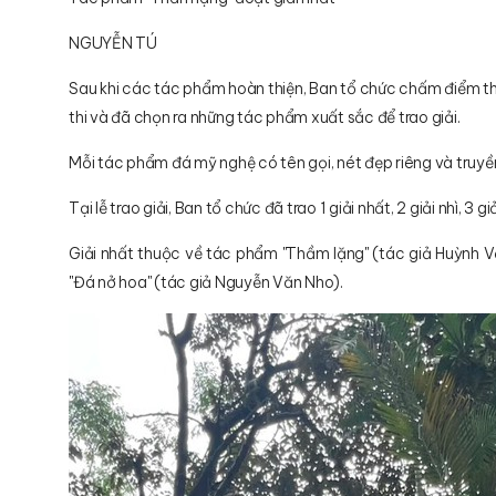
NGUYỄN TÚ
Sau khi các tác phẩm hoàn thiện, Ban tổ chức chấm điểm th
thi và đã chọn ra những tác phẩm xuất sắc để trao giải.
Mỗi tác phẩm đá mỹ nghệ có tên gọi, nét đẹp riêng và truyền
Tại lễ trao giải, Ban tổ chức đã trao 1 giải nhất, 2 giải nhì, 3 g
Giải nhất thuộc về tác phẩm "Thầm lặng" (tác giả Huỳnh Vă
"Đá nở hoa" (tác giả Nguyễn Văn Nho).