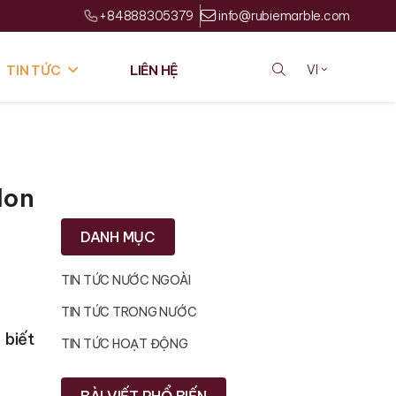
+84888305379
info@rubiemarble.com
TIN TỨC
LIÊN HỆ
VI
Non
DANH MỤC
TIN TỨC NƯỚC NGOÀI
TIN TỨC TRONG NƯỚC
 biết
TIN TỨC HOẠT ĐỘNG