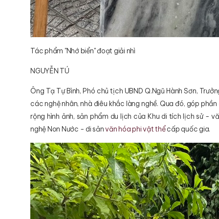
Tác phẩm "Nhớ biển" đoạt giải nhì
NGUYỄN TÚ
Ông Tạ Tự Bình, Phó chủ tịch UBND Q.Ngũ Hành Sơn, Trưởng b
các nghệ nhân, nhà điêu khắc làng nghề. Qua đó, góp phần 
rộng hình ảnh, sản phẩm du lịch của Khu di tích lịch sử -
nghệ Non Nước - di sản
văn hóa phi vật thể
cấp quốc gia.