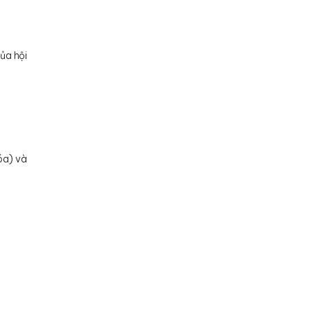
ủa hội
óa) và