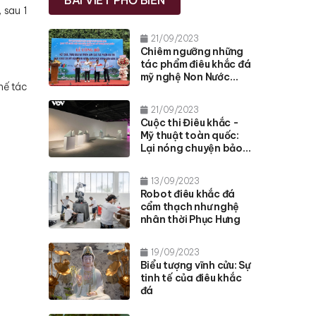
BÀI VIẾT PHỔ BIẾN
 sau 1
21/09/2023
Chiêm ngưỡng những
tác phẩm điêu khắc đá
mỹ nghệ Non Nước
hế tác
xuất sắc
21/09/2023
Cuộc thi Điêu khắc -
Mỹ thuật toàn quốc:
Lại nóng chuyện bảo
quản tác phẩm
13/09/2023
Robot điêu khắc đá
cẩm thạch như nghệ
nhân thời Phục Hưng
19/09/2023
Biểu tượng vĩnh cửu: Sự
tinh tế của điêu khắc
đá